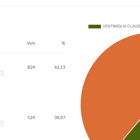
Voti
%
824
61,13
524
38,87
E